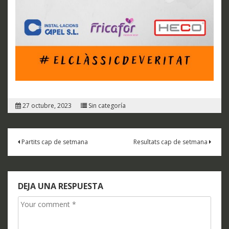
27 octubre, 2023
Sin categoría
Navegación
Partits cap de setmana
Resultats cap de setmana
de
entradas
DEJA UNA RESPUESTA
Comment