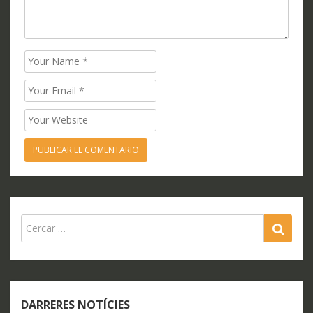
Name
Email
Website
SEA
DARRERES NOTÍCIES