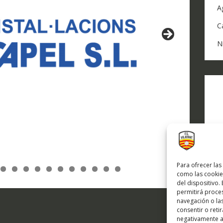
A
C
N
Para ofrecer las
como las cookie
del dispositivo.
permitirá proc
A
navegación o las
consentir o reti
A
negativamente a 