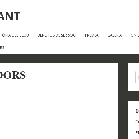
FANT
STÒRIA DEL CLUB
BENEFICIS DE SER SOCI
PREMSA
GALERIA
ON 
RS
DORS
D
C
F