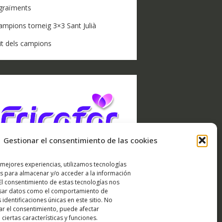
graïments
ampions torneig 3×3 Sant Julià
it dels campions
Gestionar el consentimiento de las cookies
 mejores experiencias, utilizamos tecnologías
s para almacenar y/o acceder a la información
 El consentimiento de estas tecnologías nos
esar datos como el comportamiento de
RXIU DE NOTÍCIES
 identificaciones únicas en este sitio. No
rar el consentimiento, puede afectar
RXIU
ciertas características y funciones.