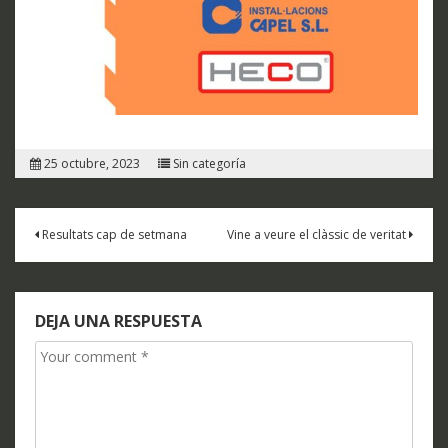
25 octubre, 2023
Sin categoría
Navegación
Resultats cap de setmana
Vine a veure el clàssic de veritat
de
entradas
DEJA UNA RESPUESTA
Comment