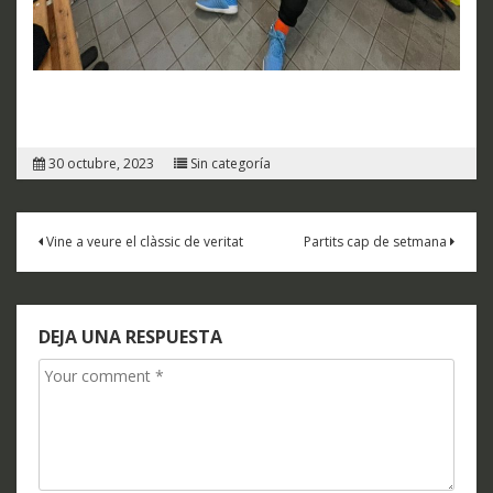
30 octubre, 2023
Sin categoría
Navegación
Vine a veure el clàssic de veritat
Partits cap de setmana
de
entradas
DEJA UNA RESPUESTA
Comment