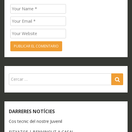
Name
Email
Website
SEA
DARRERES NOTÍCIES
Cos tecnic del nostre Juvenil
FITXATGE | BENVINGUT A CASA!