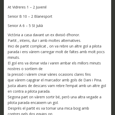
At Vidreres 1 – 2 Juvenil
Senior B 10 – 2 Blanesport
Senior A 6 – 5 St Julià
Victòria a casa davant un ex divisió d’honor.
Partit
,
intens, dur i amb moltes alternatives.
Inici de partit complicat
,
on va rebre un altre gol a pilota
parada i ens vàrem carregar molt de faltes amb molt pocs
minuts.
El gol ens va donar vida i varen arribar els millors minuts
nostres o sortíem de
la pressió i vàrem crear vàries ocasions clares fins
que vàrem capgirar el marcador amb gols de Dani i Pina.
Justa abans de descans vam rebre l’empat amb un altre gol
en contra a pilota parada.
Segona part on vàrem sortir bé, però una altra vegade a
pilota parada encaixem un gol.
Després el partit es va tornar una mica boig amb
contres pels dos equips on