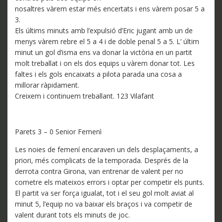
nosaltres vàrem estar més encertats i ens vàrem posar 5 a
3.
Els últims minuts amb l’expulsió d’Eric jugant amb un de
menys vàrem rebre el 5 a 4 i de doble penal 5 a 5. L’ últim
minut un gol d’isma ens va donar la victòria en un partit
molt treballat i on els dos equips u vàrem donar tot. Les
faltes i els gols encaixats a pilota parada una cosa a
millorar ràpidament.
Creixem i continuem treballant. 123 Vilafant
Parets 3 – 0 Senior Femenì
Les noies de femení encaraven un dels desplaçaments, a
priori, més complicats de la temporada. Després de la
derrota contra Girona, van entrenar de valent per no
cometre els mateixos errors i optar per competir els punts.
El partit va ser força igualat, tot i el seu gol molt aviat al
minut 5, l’equip no va baixar els braços i va competir de
valent durant tots els minuts de joc.