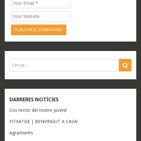
Email
Website
SEA
DARRERES NOTÍCIES
Cos tecnic del nostre Juvenil
FITXATGE | BENVINGUT A CASA!
Agraïments