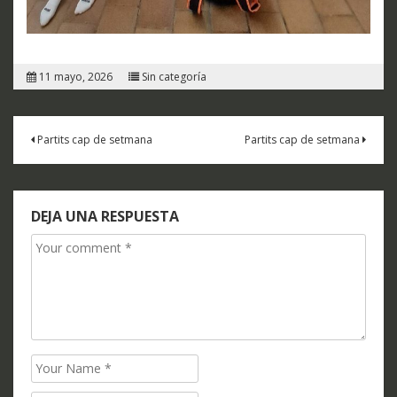
11 mayo, 2026
Sin categoría
Navegación
Partits cap de setmana
Partits cap de setmana
de
entradas
DEJA UNA RESPUESTA
Comment
Name