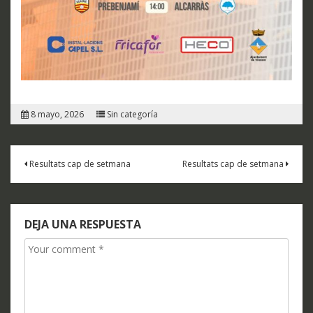
8 mayo, 2026
Sin categoría
Navegación
Resultats cap de setmana
Resultats cap de setmana
de
entradas
DEJA UNA RESPUESTA
Comment