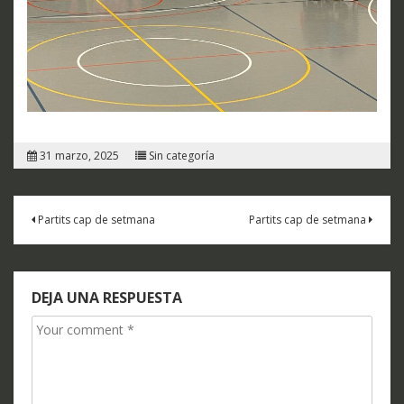
31 marzo, 2025
Sin categoría
Navegación
Partits cap de setmana
Partits cap de setmana
de
entradas
DEJA UNA RESPUESTA
Comment