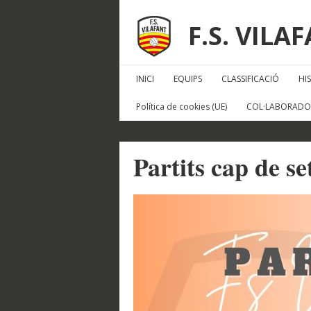
F.S. VILA
INICI
EQUIPS
CLASSIFICACIÓ
HI
Política de cookies (UE)
COL·LABORADO
Partits cap de s