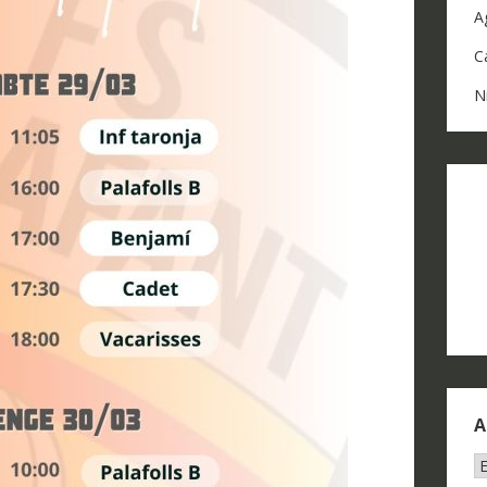
A
C
N
A
A