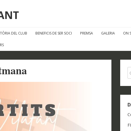
FANT
STÒRIA DEL CLUB
BENEFICIS DE SER SOCI
PREMSA
GALERIA
ON 
RS
etmana
D
C
F