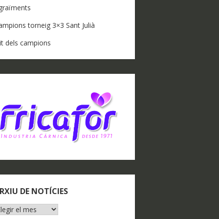
graïments
ampions torneig 3×3 Sant Julià
it dels campions
RXIU DE NOTÍCIES
RXIU