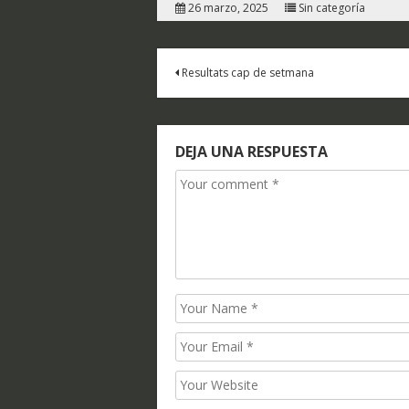
26 marzo, 2025
Sin categoría
Navegación
Resultats cap de setmana
de
entradas
DEJA UNA RESPUESTA
Comment
Name
Email
Website