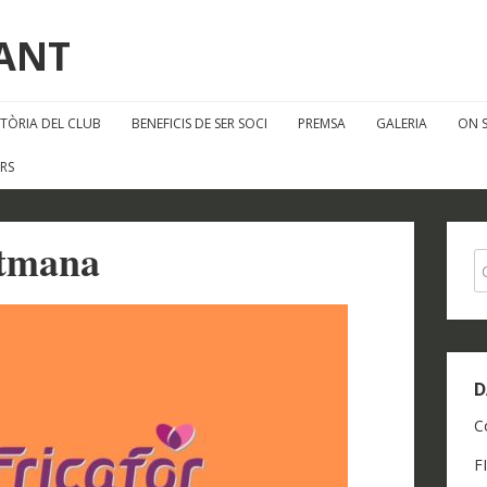
FANT
STÒRIA DEL CLUB
BENEFICIS DE SER SOCI
PREMSA
GALERIA
ON 
RS
etmana
D
C
F