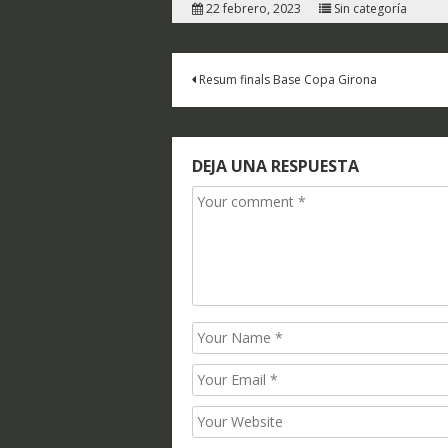
22 febrero, 2023
Sin categoría
Navegación
Resum finals Base Copa Girona
de
entradas
DEJA UNA RESPUESTA
Comment
Name
Email
Website