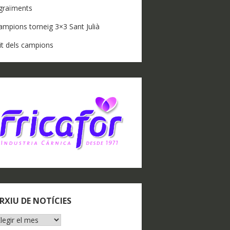
graïments
ampions torneig 3×3 Sant Julià
it dels campions
RXIU DE NOTÍCIES
RXIU