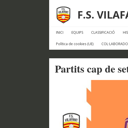
F.S. VILA
INICI
EQUIPS
CLASSIFICACIÓ
HI
Política de cookies (UE)
COL·LABORADO
Partits cap de s