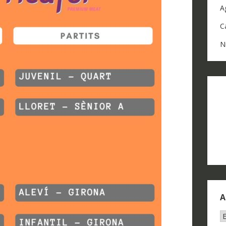
A
C
N
A
A