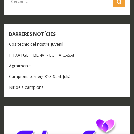
SEA
DARRERES NOTÍCIES
Cos tecnic del nostre Juvenil
FITXATGE | BENVINGUT A CASA!
Agraïments
Campions torneig 3×3 Sant Julià
Nit dels campions