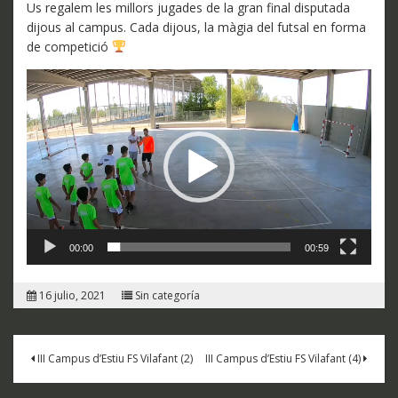
Us regalem les millors jugades de la gran final disputada
dijous al campus. Cada dijous, la màgia del futsal en forma
de competició
Reproductor
de
vídeo
00:00
00:59
16 julio, 2021
Sin categoría
Navegación
III Campus d’Estiu FS Vilafant (2)
III Campus d’Estiu FS Vilafant (4)
de