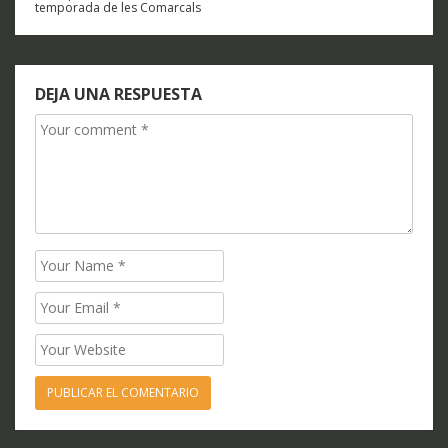
Navegación
temporada de les Comarcals
de
entradas
DEJA UNA RESPUESTA
Comment
Name
Email
Website