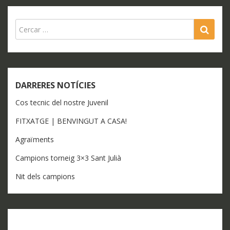
SEA
DARRERES NOTÍCIES
Cos tecnic del nostre Juvenil
FITXATGE | BENVINGUT A CASA!
Agraïments
Campions torneig 3×3 Sant Julià
Nit dels campions