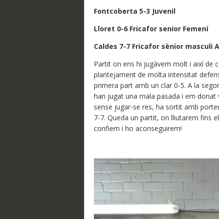
​Fontcoberta 5-3 Juvenil
Lloret 0-6 Fricafor senior Femení
Caldes 7-7 Fricafor sènior masculi 
Partit on ens hi jugàvem molt i així de
plantejament de molta intensitat defens
primera part amb un clar 0-5. A la segon
han jugat una mala pasada i em donat vida
sense jugar-se res, ha sortit amb porte
7-7. Queda un partit, on lliutarem fins e
confiem i ho aconseguirem!