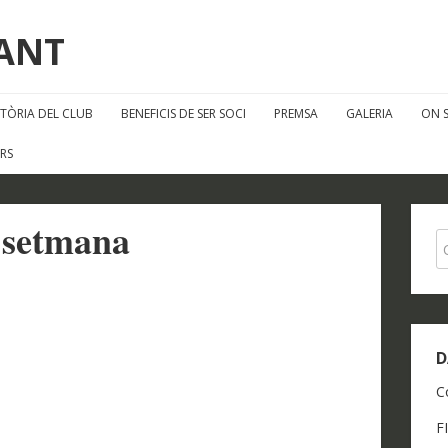
FANT
STÒRIA DEL CLUB
BENEFICIS DE SER SOCI
PREMSA
GALERIA
ON 
RS
e setmana
D
C
F