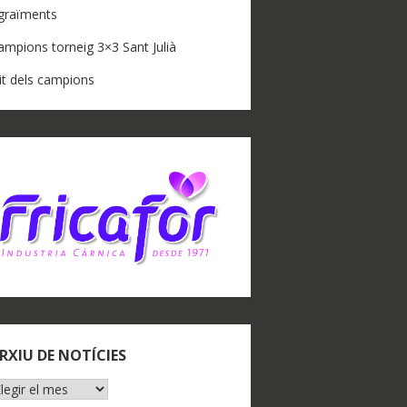
graïments
ampions torneig 3×3 Sant Julià
it dels campions
RXIU DE NOTÍCIES
RXIU