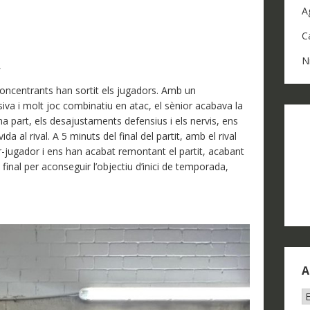
A
C
N
A
 concentrants han sortit els jugadors. Amb un
iva i molt joc combinatiu en atac, el sènior acabava la
a part, els desajustaments defensius i els nervis, ens
 al rival. A 5 minuts del final del partit, amb el rival
r-jugador i ens han acabat remontant el partit, acabant
l final per aconseguir l’objectiu d’inici de temporada,
A
A