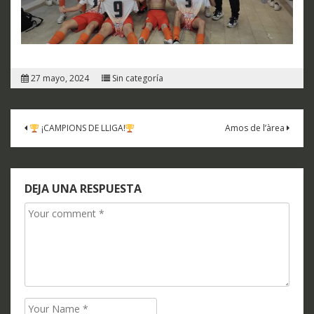
27 mayo, 2024
Sin categoría
Navegación
¡CAMPIONS DE LLIGA!
Amos de l’àrea
de
entradas
DEJA UNA RESPUESTA
Comment
Name