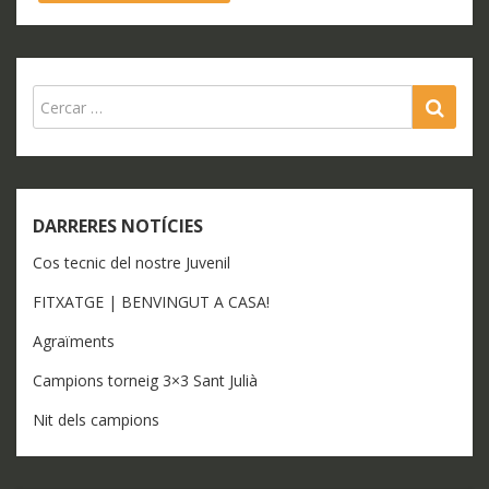
SEA
DARRERES NOTÍCIES
Cos tecnic del nostre Juvenil
FITXATGE | BENVINGUT A CASA!
Agraïments
Campions torneig 3×3 Sant Julià
Nit dels campions