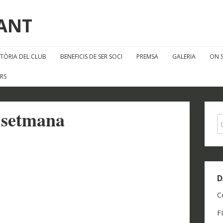
FANT
STÒRIA DEL CLUB
BENEFICIS DE SER SOCI
PREMSA
GALERIA
ON 
RS
e setmana
D
C
F