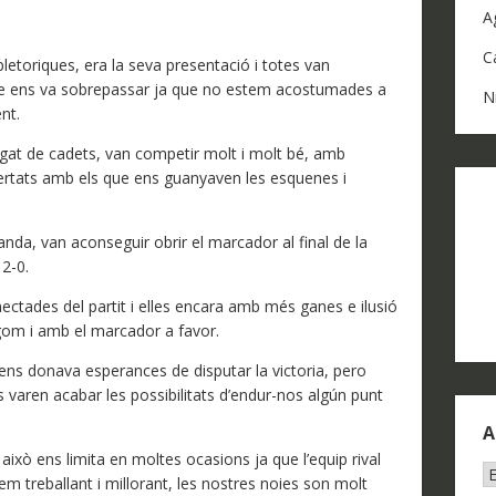
A
C
 pletoriques, era la seva presentació i totes van
que ens va sobrepassar ja que no estem acostumades a
N
nt.
agat de cadets, van competir molt i molt bé, amb
ertats amb els que ens guanyaven les esquenes i
nda, van aconseguir obrir el marcador al final de la
 2-0.
ectades del partit i elles encara amb més ganes e ilusió
gom i amb el marcador a favor.
ens donava esperances de disputar la victoria, pero
s varen acabar les possibilitats d’endur-nos algún punt
A
això ens limita en moltes ocasions ja que l’equip rival
A
m treballant i millorant, les nostres noies son molt