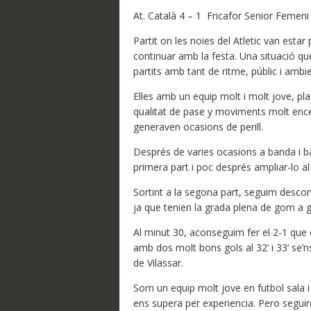
At. Català 4 – 1 Fricafor Senior Femeni
Partit on les noies del Atletic van estar
continuar amb la festa. Una situació 
partits amb tant de ritme, públic i ambie
Elles amb un equip molt i molt jove, pl
qualitat de pase y moviments molt enc
generaven ocasions de perill.
Després de varies ocasions a banda i ba
primera part i poc després ampliar-lo al
Sortint a la segona part, seguim descon
ja que tenien la grada plena de gom a 
Al minut 30, aconseguim fer el 2-1 que 
amb dos molt bons gols al 32’ i 33’ se’n
de Vilassar.
Som un equip molt jove en futbol sala i 
ens supera per experiencia. Pero seguire