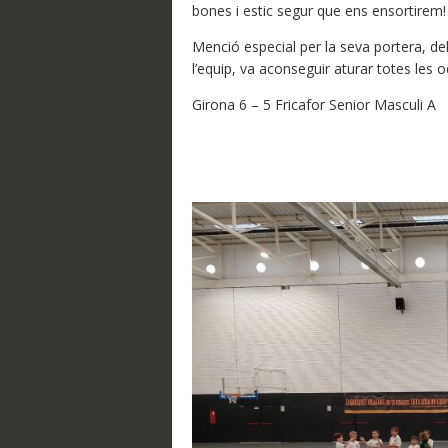
bones i estic segur que ens ensortirem!
Menció especial per la seva portera, de
l’equip, va aconseguir aturar totes les
Girona 6 – 5 Fricafor Senior Masculi A