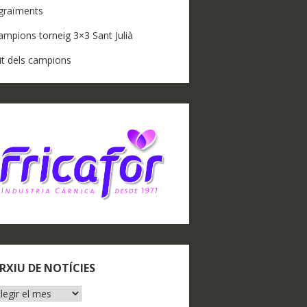
graïments
ampions torneig 3×3 Sant Julià
it dels campions
RXIU DE NOTÍCIES
RXIU