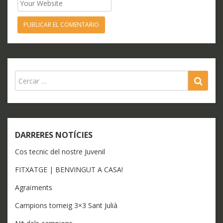
Website
SEA
DARRERES NOTÍCIES
Cos tecnic del nostre Juvenil
FITXATGE | BENVINGUT A CASA!
Agraïments
Campions torneig 3×3 Sant Julià