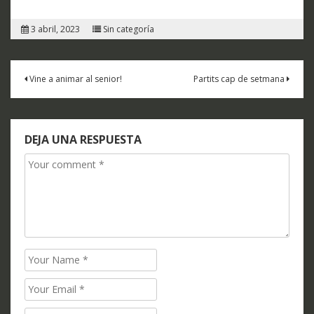
3 abril, 2023
Sin categoría
Navegación
Vine a animar al senior!
Partits cap de setmana
de
entradas
DEJA UNA RESPUESTA
Comment
Name
Email