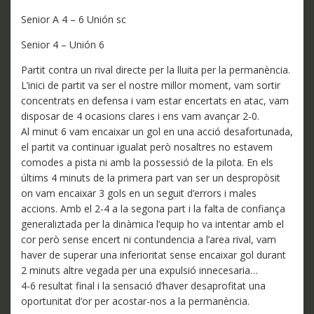
Senior A 4 – 6 Unión sc
Senior 4 – Unión 6
Partit contra un rival directe per la lluita per la permanència.
L’inici de partit va ser el nostre millor moment, vam sortir
concentrats en defensa i vam estar encertats en atac, vam
disposar de 4 ocasions clares i ens vam avançar 2-0.
Al minut 6 vam encaixar un gol en una acció desafortunada,
el partit va continuar igualat però nosaltres no estavem
comodes a pista ni amb la possessió de la pilota. En els
últims 4 minuts de la primera part van ser un despropòsit
on vam encaixar 3 gols en un seguit d’errors i males
accions. Amb el 2-4 a la segona part i la falta de confiança
generaliztada per la dinàmica l’equip ho va intentar amb el
cor però sense encert ni contundencia a l’area rival, vam
haver de superar una inferioritat sense encaixar gol durant
2 minuts altre vegada per una expulsió innecesaria…
4-6 resultat final i la sensació d’haver desaprofitat una
oportunitat d’or per acostar-nos a la permanència.