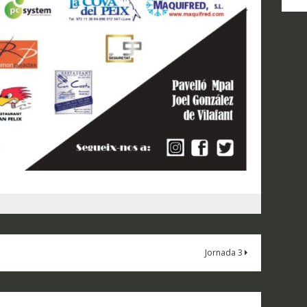
D
N
Jornada 3