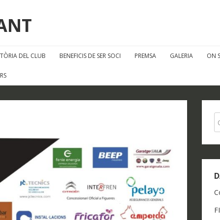
FANT
STÒRIA DEL CLUB
BENEFICIS DE SER SOCI
PREMSA
GALERIA
ON 
RS
D
C
F