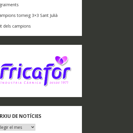
graïments
ampions torneig 3×3 Sant Julià
it dels campions
RXIU DE NOTÍCIES
RXIU