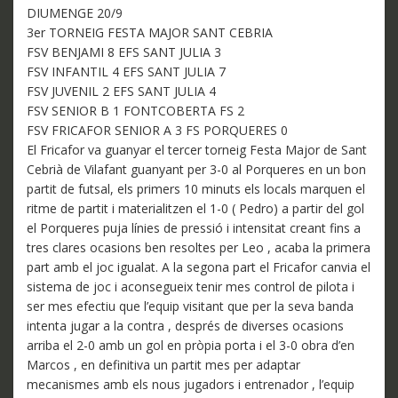
DIUMENGE 20/9
3er TORNEIG FESTA MAJOR SANT CEBRIA
FSV BENJAMI 8 EFS SANT JULIA 3
FSV INFANTIL 4 EFS SANT JULIA 7
FSV JUVENIL 2 EFS SANT JULIA 4
FSV SENIOR B 1 FONTCOBERTA FS 2
FSV FRICAFOR SENIOR A 3 FS PORQUERES 0
El Fricafor va guanyar el tercer torneig Festa Major de Sant
Cebrià de Vilafant guanyant per 3-0 al Porqueres en un bon
partit de futsal, els primers 10 minuts els locals marquen el
ritme de partit i materialitzen el 1-0 ( Pedro) a partir del gol
el Porqueres puja línies de pressió i intensitat creant fins a
tres clares ocasions ben resoltes per Leo , acaba la primera
part amb el joc igualat. A la segona part el Fricafor canvia el
sistema de joc i aconsegueix tenir mes control de pilota i
ser mes efectiu que l’equip visitant que per la seva banda
intenta jugar a la contra , després de diverses ocasions
arriba el 2-0 amb un gol en pròpia porta i el 3-0 obra d’en
Marcos , en definitiva un partit mes per adaptar
mecanismes amb els nous jugadors i entrenador , l’equip