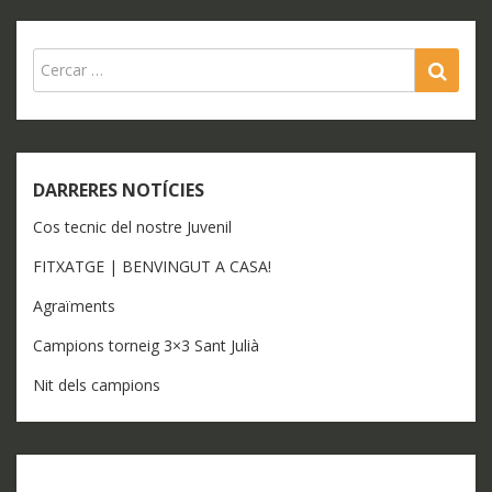
SEA
DARRERES NOTÍCIES
Cos tecnic del nostre Juvenil
FITXATGE | BENVINGUT A CASA!
Agraïments
Campions torneig 3×3 Sant Julià
Nit dels campions