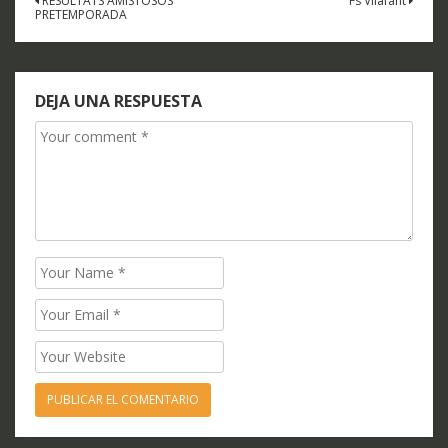
Navegación
RESULTATS AMISTOSOS
Fs Vilafant
PRETEMPORADA
de
entradas
DEJA UNA RESPUESTA
Comment
Name
Email
Website