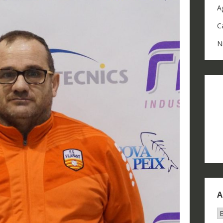
A
C
N
A
A