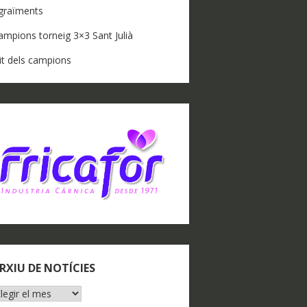
graïments
ampions torneig 3×3 Sant Julià
it dels campions
RXIU DE NOTÍCIES
RXIU