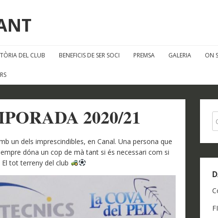
FANT
STÒRIA DEL CLUB
BENEFICIS DE SER SOCI
PREMSA
GALERIA
ON 
RS
PORADA 2020/21
mb un dels imprescindibles, en Canal. Una persona que
sempre dóna un cop de mà tant si és necessari com si
El tot terreny del club
D
C
F