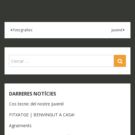
Navegación
Fotografies
Juvenil
de
entradas
SEA
DARRERES NOTÍCIES
Cos tecnic del nostre Juvenil
FITXATGE | BENVINGUT A CASA!
Agraïments